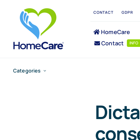
Skip
CONTACT
GDPR
to
content
HomeCare
Contact
INFO
Categories
Dicta
cons