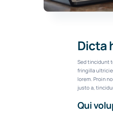
Dicta 
Sed tincidunt t
fringilla ultric
lorem. Proin n
justo a, tincid
Qui volu