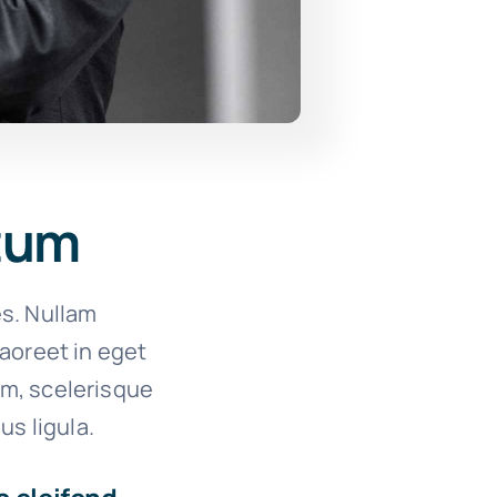
ctum
es. Nullam
 laoreet in eget
um, scelerisque
us ligula.