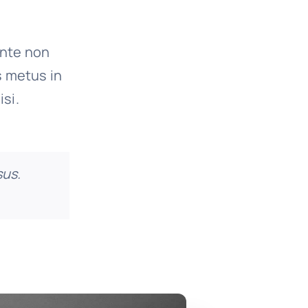
ante non
s metus in
isi.
sus.