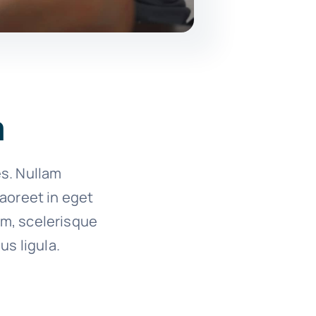
a
es. Nullam
 laoreet in eget
um, scelerisque
us ligula.