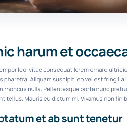
hic harum et occaec
empor leo, vitae consequat lorem ornare ultrici
ies pharetra. Aliquam suscipit leo vel est fringilla
on rhoncus nulla. Pellentesque porta nunc preti
unt tellus. Mauris eu dictum mi. Vivamus non finib
ptatum et ab sunt tenetur