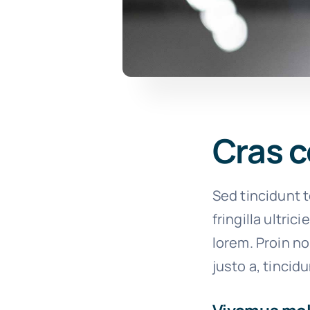
Cras c
Sed tincidunt t
fringilla ultric
lorem. Proin n
justo a, tincid