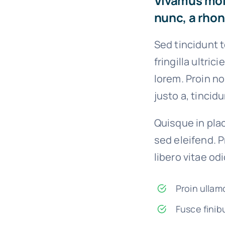
Vivamus moll
nunc, a rhon
Sed tincidunt t
fringilla ultric
lorem. Proin n
justo a, tincid
Quisque in plac
sed eleifend. P
libero vitae od
Proin ullam
Fusce finib