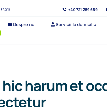
+40 721 259 669
FAQ’S
Despre noi
Servicii la domiciliu
 hic harum et o
ectetur