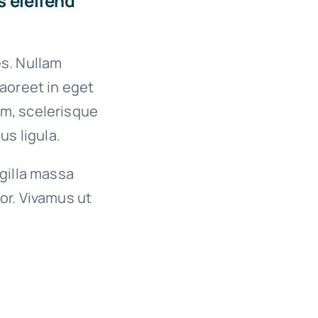
s eleifend
es. Nullam
 laoreet in eget
um, scelerisque
us ligula.
ngilla massa
or. Vivamus ut