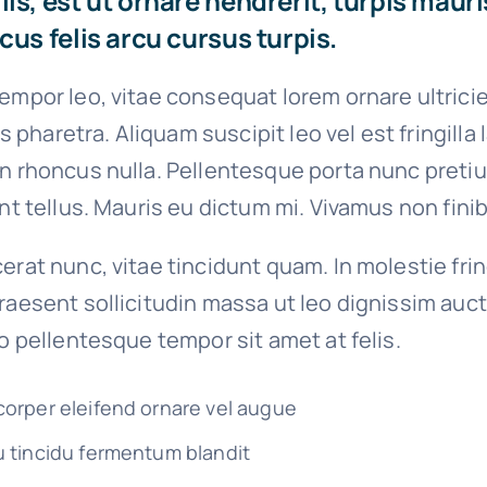
is, est ut ornare hendrerit, turpis mauri
cus felis arcu cursus turpis.
empor leo, vitae consequat lorem ornare ultrici
ies pharetra. Aliquam suscipit leo vel est fringilla
on rhoncus nulla. Pellentesque porta nunc preti
unt tellus. Mauris eu dictum mi. Vivamus non finib
erat nunc, vitae tincidunt quam. In molestie fri
raesent sollicitudin massa ut leo dignissim auct
io pellentesque tempor sit amet at felis.
corper eleifend ornare vel augue
u tincidu fermentum blandit