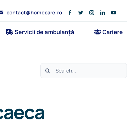
contact@homecare.ro
Servicii de ambulanță
Cariere
Search
for:
ccaeca