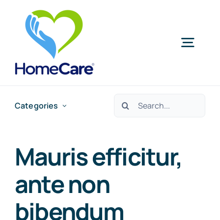
Skip
to
content
Togg
Navig
HomeCare
Search
Categories
for:
Despre noi
Mauris efficitur,
Servicii la domiciliu
ante non
Servicii de ambulanță
bibendum