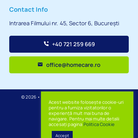
Contact Info
Intrarea Filmului nr. 45, Sector 6, București
+40 721 259 669
office@homecare.ro
© 2026 • HomeCare • Powered by PQN Partner
Acest website folosește cookie-uri
pentru a furniza vizitatorilor o
experiență mult mai buna de
navigare. Pentru mai multe detalii
accesați pagina
Politica Cookie
SUS
Accept